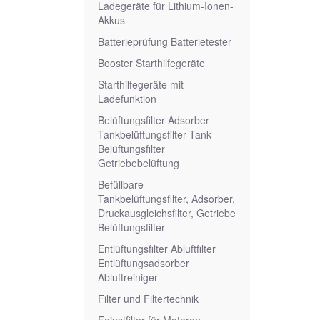
Ladegeräte für Lithium-Ionen-
Akkus
Batterieprüfung Batterietester
Booster Starthilfegeräte
Starthilfegeräte mit
Ladefunktion
Belüftungsfilter Adsorber
Tankbelüftungsfilter Tank
Belüftungsfilter
Getriebebelüftung
Befüllbare
Tankbelüftungsfilter, Adsorber,
Druckausgleichsfilter, Getriebe
Belüftungsfilter
Entlüftungsfilter Abluftfilter
Entlüftungsadsorber
Abluftreiniger
Filter und Filtertechnik